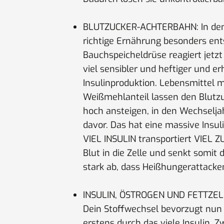
BLUTZUCKER-ACHTERBAHN: In den 
richtige Ernährung besonders ent
Bauchspeicheldrüse reagiert jetzt
viel sensibler und heftiger und er
Insulinproduktion. Lebensmittel 
Weißmehlanteil lassen den Blutzu
hoch ansteigen, in den Wechselj
davor. Das hat eine massive Insul
VIEL INSULIN transportiert VIEL 
Blut in die Zelle und senkt somit 
stark ab, dass Heißhungerattacke
INSULIN, ÖSTROGEN UND FETTZELL
Dein Stoffwechsel bevorzugt nu
erstens durch das viele Insulin. Z