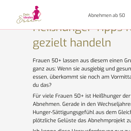
Zum
Heißhunger Tipps für die Wechseljahre:
Inhalt
Abnehmen ab 50
springen
Heißhunger Tipps f
gezielt handeln
Frauen 50+ lassen aus diesem einen Gr
ganz aus: Wenn sie ausgiebig und ges
essen, überkommt sie noch am Vormitta
du das?
Für viele Frauen 50+ ist Heißhunger der
Abnehmen. Gerade in den Wechseljahre
Hunger-Sättigungsgefühl aus dem Gleic
plötzliche Gelüste das Abnehmprojekt 