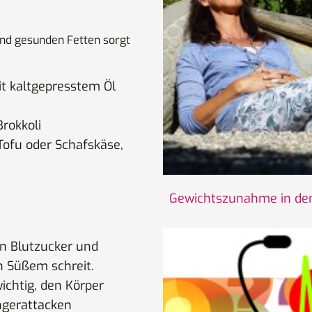
und gesunden Fetten sorgt
t kaltgepresstem Öl
Brokkoli
ofu oder Schafskäse,
Gewichtszunahme in den
en Blutzucker und
h Süßem schreit.
ichtig, den Körper
ngerattacken