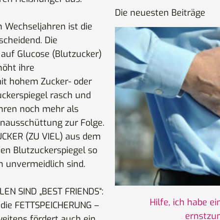
Die neuesten Beiträge
Wechseljahren ist die
scheidend. Die
 auf Glucose (Blutzucker)
höht ihre
mit hohem Zucker- oder
ckerspiegel rasch und
ahren noch mehr als
inausschüttung zur Folge.
ZUCKER (ZU VIEL) aus dem
den Blutzuckerspiegel so
n unvermeidlich sind.
EN SIND „BEST FRIENDS“:
Hilfe, ich habe e
n die FETTSPEICHERUNG –
ernstzu
weitens fördert auch ein