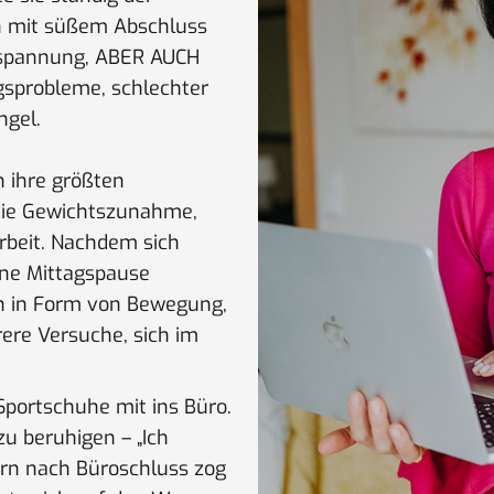
n mit süßem Abschluss
tspannung, ABER AUCH
probleme, schlechter
ngel.
 ihre größten
 die Gewichtszunahme,
beit. Nachdem sich
ine Mittagspause
ch in Form von Bewegung,
re Versuche, sich im
Sportschuhe mit ins Büro.
zu beruhigen – „Ich
dern nach Büroschluss zog