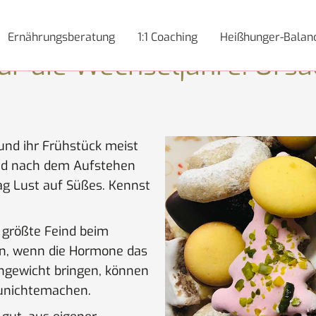
 Ursachen verstehen & gezielt handeln
Ernährungsberatung
1:1 Coaching
Heißhunger-Balan
ür die Wechseljahre: Urs
und ihr Frühstück meist
und nach dem Aufstehen
g Lust auf Süßes. Kennst
 größte Feind beim
n, wenn die Hormone das
hgewicht bringen, können
zunichtemachen.