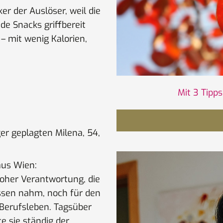
ker der Auslöser, weil die
e Snacks griffbereit
 – mit wenig Kalorien,
Mit 3 Tipp
er geplagten Milena, 54,
 aus Wien:
hoher Verantwortung, die
gessen nahm, noch für den
 Berufsleben. Tagsüber
e sie ständig der