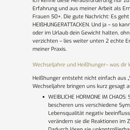
Ich kenne diese Herausforderung nur zu 
Erfahrung und aus meiner Arbeit als Er
Frauen 50+. Die gute Nachricht: Es geh
HEIßHUNGERATTACKEN. Und ja – so kann
oder im Urlaub dein Gewicht halten, oh
verzichten – lies weiter unten 2 echte 
meiner Praxis.
Wechseljahre und Heißhunger– was dir k
Heißhunger entsteht nicht einfach aus 
Wechseljahre bringen uns kurz gesagt 
WEIBLICHE HORMONE IM CHAOS: S
bescheren uns verschiedene Sym
Lebensqualität negativ beeinflus
verändern sie die Reaktionen im 
Dadurch lösen sie unkontrollierb