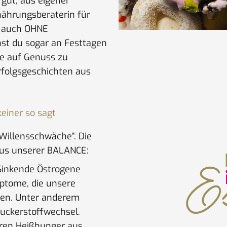
gut, aus eigener
nährungsberaterin für
t auch OHNE
st du sogar an Festtagen
ne auf Genuss zu
Erfolgsgeschichten aus
einer so sagt
„Willensschwäche“. Die
aus unserer BALANCE:
inkende Östrogene
ptome, die unsere
sen. Unter anderem
Zuckerstoffwechsel.
aren Heißhunger aus.