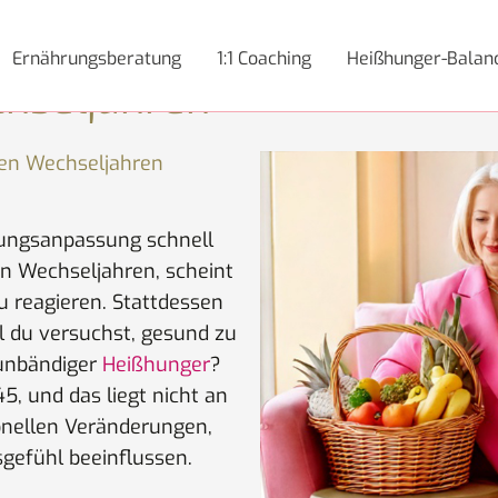
ststoffen: Dein natürlic
Ernährungsberatung
1:1 Coaching
Heißhunger-Balan
chseljahren
en Wechseljahren
rungsanpassung schnell
den Wechseljahren, scheint
u reagieren. Stattdessen
 du versuchst, gesund zu
 unbändiger
Heißhunger
?
45, und das liegt nicht an
onellen Veränderungen,
sgefühl beeinflussen.