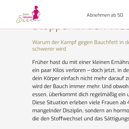
Zum
Abnehmen mit Balla
Inhalt
Abnehmen ab 50
springen
Stopper in den We
Warum der Kampf gegen Bauchfett in d
schwerer wird
Früher hast du mit einer kleinen Ernäh
ein paar Kilos verloren – doch jetzt, in 
dein Körper einfach nicht mehr darauf z
wird der Bauch immer mehr. Und obwohl
essen, überkommt dich regelmäßig ein
Diese Situation erleben viele Frauen ab 
mangelnder Disziplin, sondern an horm
die den Stoffwechsel und das Sättigung