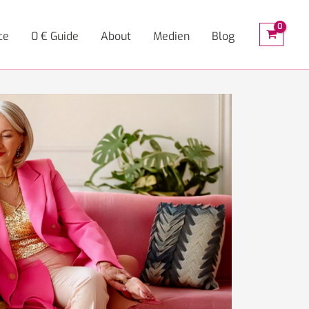
her Heißhunger-
ce
0 € Guide
About
Medien
Blog