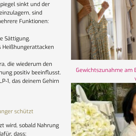
iegel sinkt und der
einzulagern, sind
mehrere Funktionen:
e Sättigung.
as Heißhungerattacken
ra, die wiederum den
Gewichtszunahme am Ba
ung positiv beeinflusst.
LP-1, das deinem Gehirn
unger schützt
zt wird, sobald Nahrung
afür, dass: