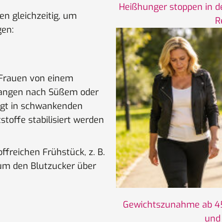
Heißhunger stoppen in d
n gleichzeitig, um
R
gen:
 Frauen von einem
erlangen nach Süßem oder
egt in schwankenden
stoffe stabilisiert werden
ffreichen Frühstück, z. B.
um den Blutzucker über
Gewichtszunahme ab 45:
und