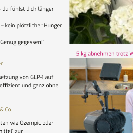
 du fühlst dich länger
 – kein plötzlicher Hunger
„Genug gegessen!“
5 kg abnehmen trotz We
er
isetzung von GLP-1 auf
 effizient und ganz ohne
 & Co.
nten wie Ozempic oder
ittel“ zur